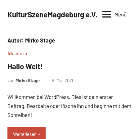
Zum
Inhalt
KulturSzeneMagdeburg e.V.
Menü
springen
Autor:
Mirko Stage
Allgemein
Hallo Welt!
von
Mirko Stage
9. Mai 2020
Keine
Kommentare
Willkommen bei WordPress. Dies ist dein erster
Beitrag. Bearbeite oder lösche ihn und beginne mit dem
Schreiben!
Weiterlesen